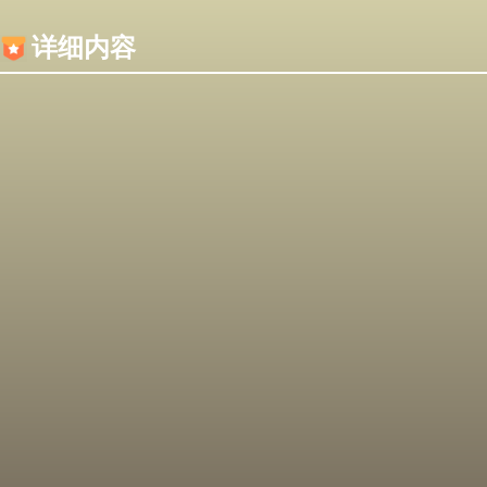
内容加载失败，可能是你的浏览器屏蔽了JS脚本！
详细内容