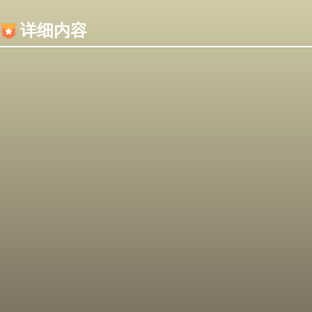
内容加载失败，可能是你的浏览器屏蔽了JS脚本！
详细内容