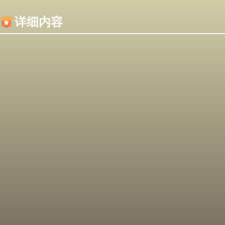
内容加载失败，可能是你的浏览器屏蔽了JS脚本！
详细内容