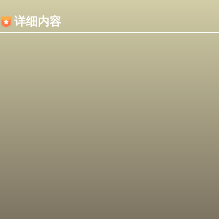
内容加载失败，可能是你的浏览器屏蔽了JS脚本！
详细内容