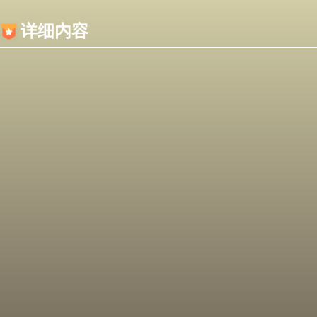
内容加载失败，可能是你的浏览器屏蔽了JS脚本！
详细内容