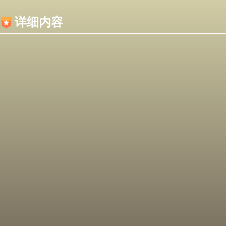
内容加载失败，可能是你的浏览器屏蔽了JS脚本！
详细内容