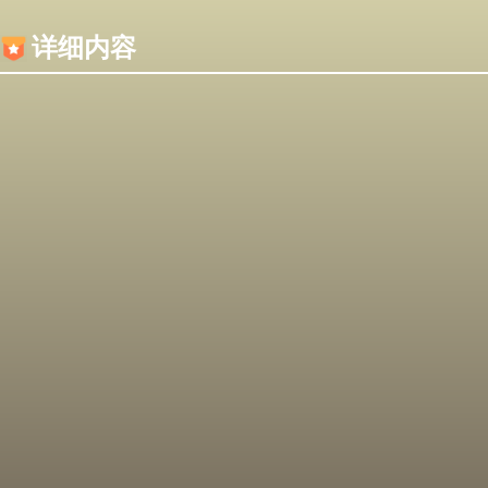
内容加载失败，可能是你的浏览器屏蔽了JS脚本！
详细内容