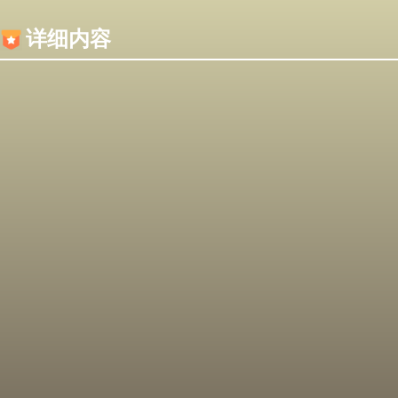
内容加载失败，可能是你的浏览器屏蔽了JS脚本！
详细内容