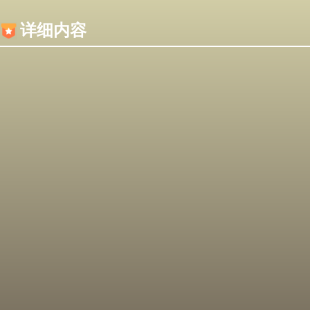
内容加载失败，可能是你的浏览器屏蔽了JS脚本！
详细内容