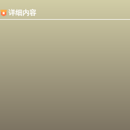
内容加载失败，可能是你的浏览器屏蔽了JS脚本！
详细内容