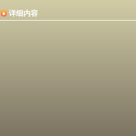
内容加载失败，可能是你的浏览器屏蔽了JS脚本！
详细内容