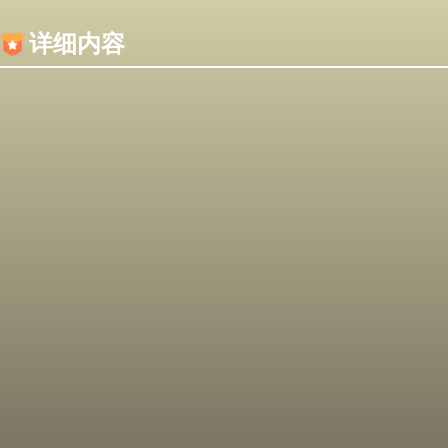
内容加载失败，可能是你的浏览器屏蔽了JS脚本！
详细内容