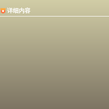
内容加载失败，可能是你的浏览器屏蔽了JS脚本！
详细内容