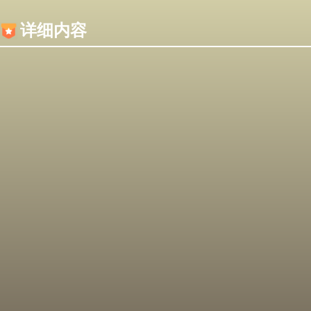
内容加载失败，可能是你的浏览器屏蔽了JS脚本！
详细内容