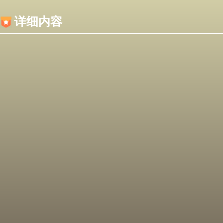
内容加载失败，可能是你的浏览器屏蔽了JS脚本！
详细内容