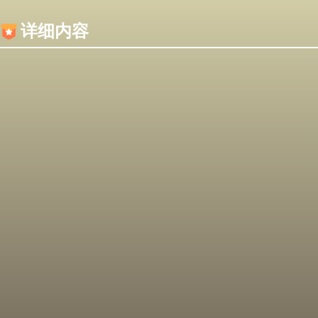
内容加载失败，可能是你的浏览器屏蔽了JS脚本！
详细内容