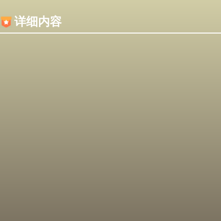
内容加载失败，可能是你的浏览器屏蔽了JS脚本！
详细内容