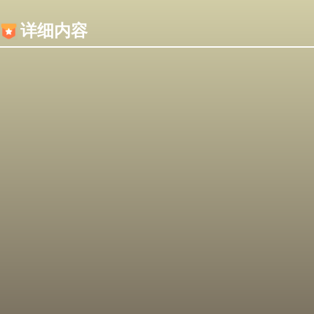
内容加载失败，可能是你的浏览器屏蔽了JS脚本！
详细内容