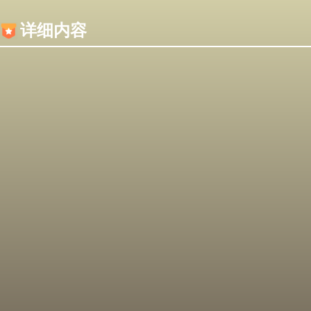
内容加载失败，可能是你的浏览器屏蔽了JS脚本！
详细内容