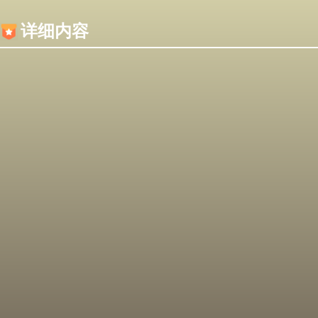
内容加载失败，可能是你的浏览器屏蔽了JS脚本！
详细内容