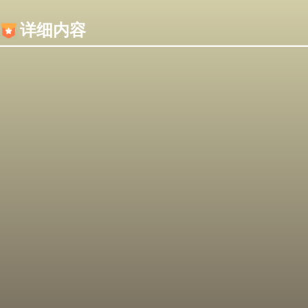
内容加载失败，可能是你的浏览器屏蔽了JS脚本！
详细内容