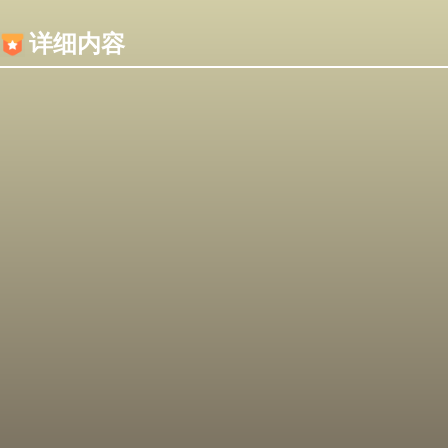
内容加载失败，可能是你的浏览器屏蔽了JS脚本！
详细内容