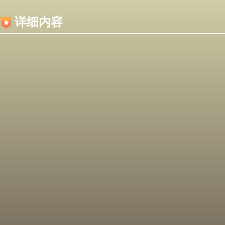
内容加载失败，可能是你的浏览器屏蔽了JS脚本！
详细内容