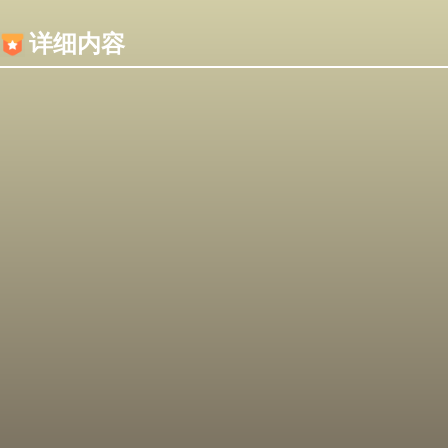
内容加载失败，可能是你的浏览器屏蔽了JS脚本！
详细内容