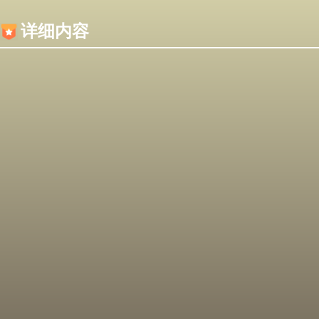
内容加载失败，可能是你的浏览器屏蔽了JS脚本！
详细内容