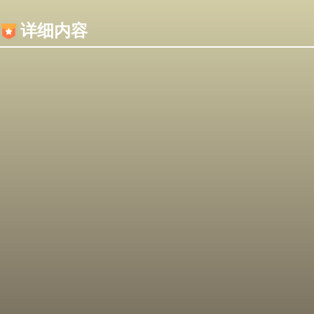
内容加载失败，可能是你的浏览器屏蔽了JS脚本！
详细内容