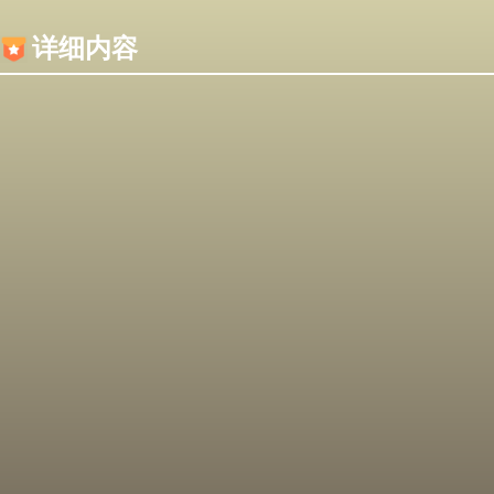
内容加载失败，可能是你的浏览器屏蔽了JS脚本！
详细内容