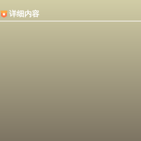
内容加载失败，可能是你的浏览器屏蔽了JS脚本！
详细内容