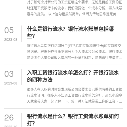
对于如何应对新公司的工资证明这个要求，无论是目前工资的证
明还是工资银行卡的流水，我们需要做一个成本分析，再去找最
容易的提供。 以上这句话虽然简单，但因为传统思维是完美主
义，也是“狭路相逢”的能力决定论，···
05
什么是银行流水？银行流水账单包括哪
些？
2023-08
银行流水是指银行活期账户(包括活期存折和银行卡)的存取款交
易记录。根据账户性质不同分为个人流水和对公流水。银行流水
是证明个人或公司收入情况的一种证明材料，是向银行申请贷款
所必须的材料。银行流水包括哪些？···
03
入职工资银行流水单怎么打？开银行流水
的四种方法
2023-08
很多人在入职的时候会发现新公司会要求自己提供有关的工资银
行流水证明，很多人不知道工资银行流水单怎么打，那么小编今
天就来带大家一起了解一下。第一种方法就是带上你的工资卡，
以及你的身份证，然后到银行卡所属···
26
银行流水是什么？银行工资流水账单如何
打？
2022-10